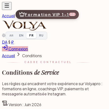
Formation VIP 1-1
Accueil
1-1
AR
EN
FR
RU
DA
$
₽
Connexion
Accueil
Conditions
Navigation
CADRE CONTRACTUEL
Accueil
Conditions
de Service
Formation VIP 1-1
1-1
Les règles qui encadrent votre expérience sur Volyapro :
formations en ligne, coachings VIP, paiements et
messagerie automatisée Instagram.
AR
EN
FR
RU
Version : Juin 2026
DA
$
₽